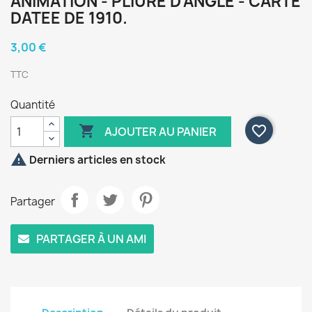
ANIMATION - PLIURE D'ANGLE - CARTE
DATEE DE 1910.
3,00 €
TTC
Quantité

favorite_border
AJOUTER AU PANIER

Derniers articles en stock
Partager
PARTAGER À UN AMI