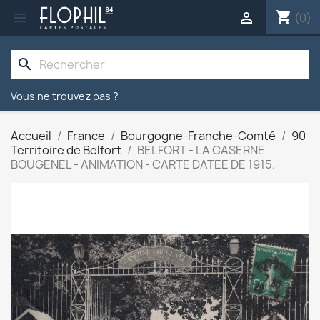
shopping_cart


(0)
search
Vous ne trouvez pas ?
Accueil
France
Bourgogne-Franche-Comté
90
Territoire de Belfort
BELFORT - LA CASERNE
BOUGENEL - ANIMATION - CARTE DATEE DE 1915.