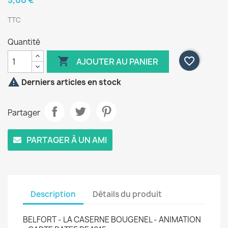
5,00 €
TTC
Quantité

favorite_border
AJOUTER AU PANIER

Derniers articles en stock
Partager
PARTAGER À UN AMI
Description
Détails du produit
BELFORT - LA CASERNE BOUGENEL - ANIMATION