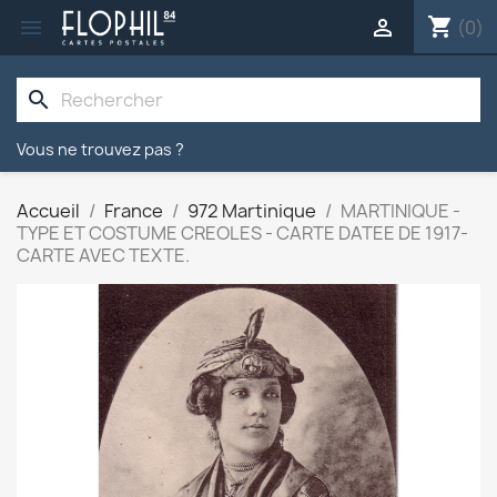
shopping_cart


(0)
search
Vous ne trouvez pas ?
Accueil
France
972 Martinique
MARTINIQUE -
TYPE ET COSTUME CREOLES - CARTE DATEE DE 1917-
CARTE AVEC TEXTE.