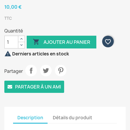
10,00 €
TTC
Quantité

favorite_border
AJOUTER AU PANIER

Derniers articles en stock
Partager
PARTAGER À UN AMI
Description
Détails du produit