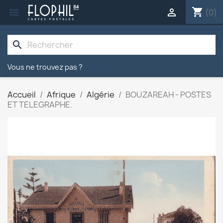
shopping_cart


(0)
search
Vous ne trouvez pas ?
Accueil
Afrique
Algérie
BOUZAREAH - POSTES
ET TELEGRAPHE.