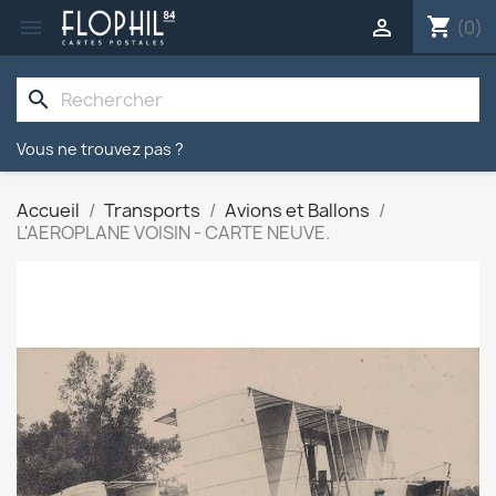
shopping_cart


(0)
search
Vous ne trouvez pas ?
Accueil
Transports
Avions et Ballons
L'AEROPLANE VOISIN - CARTE NEUVE.