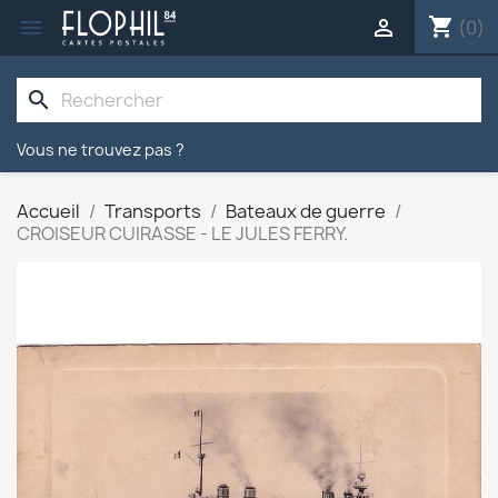
shopping_cart


(0)
search
Vous ne trouvez pas ?
Accueil
Transports
Bateaux de guerre
CROISEUR CUIRASSE - LE JULES FERRY.