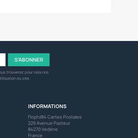
ous trouverez pour cela nos
ilisation du site.
INFORMATIONS
Flophil84 Cartes Postales
229 Avenue Pasteur
84270 Vedène
France