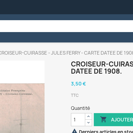
CROISEUR-CUIRASSE - JULES FERRY - CARTE DATEE DE 190
CROISEUR-CUIRASS
DATEE DE 1908.
3,50 €
TTC
Quantité

AJOUTER

Derniers articles en sto