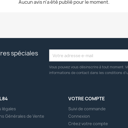
Aucun avis n'a été publié pour le moment.
res spéciales
Vous pouvez vous désinscrire à tout moment. V
informations de contact dans les conditions d'ut
L84
VOTRE COMPTE
 légales
Suivi de commande
ns Générales de Vente
Connexion
s
Créez votre compte