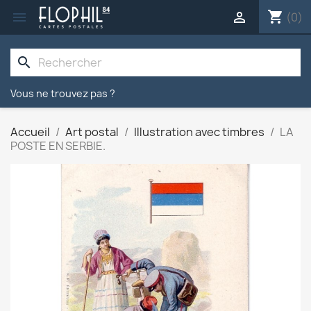
shopping_cart


(0)
search
Vous ne trouvez pas ?
Accueil
Art postal
Illustration avec timbres
LA
POSTE EN SERBIE.