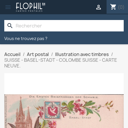
shopping_cart


(0)
search
Vous ne trouvez pas ?
Accueil
Art postal
Illustration avec timbres
SUISSE - BASEL-STADT - COLOMBE SUISSE - CARTE
NEUVE.