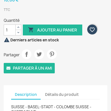
10,00 €
TTC
Quantité

favorite_border
AJOUTER AU PANIER

Derniers articles en stock
Partager
PARTAGER À UN AMI
Description
Détails du produit
SUISSE - BASEL-STADT - COLOMBE SUISSE -