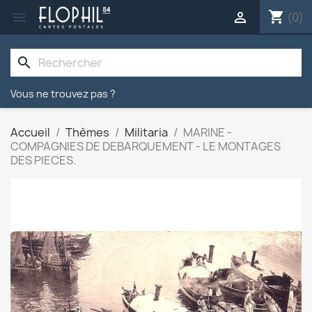
shopping_cart


(0)
search
Vous ne trouvez pas ?
Accueil
Thèmes
Militaria
MARINE -
COMPAGNIES DE DEBARQUEMENT - LE MONTAGES
DES PIECES.