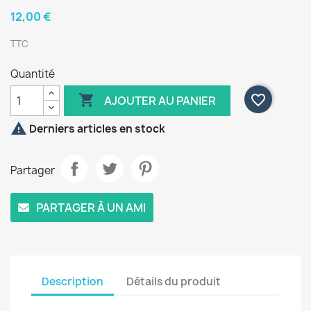
12,00 €
TTC
Quantité

favorite_border
AJOUTER AU PANIER

Derniers articles en stock
Partager
PARTAGER À UN AMI
Description
Détails du produit