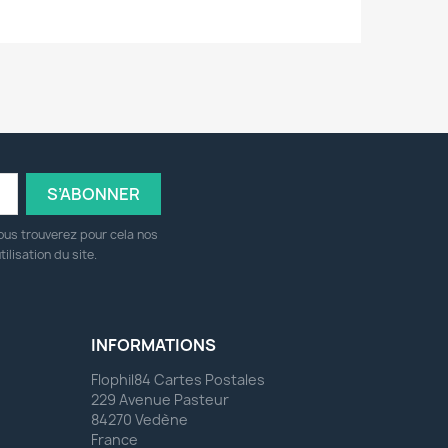
ous trouverez pour cela nos
ilisation du site.
INFORMATIONS
Flophil84 Cartes Postales
229 Avenue Pasteur
84270 Vedène
France