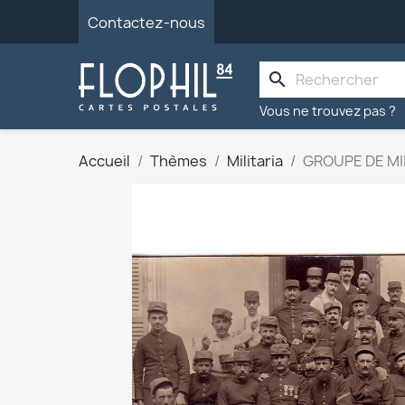
Contactez-nous
search
Vous ne trouvez pas ?
Accueil
Thèmes
Militaria
GROUPE DE MIL