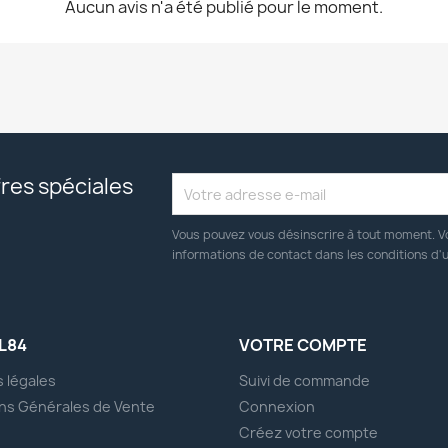
Aucun avis n'a été publié pour le moment.
res spéciales
Vous pouvez vous désinscrire à tout moment. V
informations de contact dans les conditions d'ut
L84
VOTRE COMPTE
 légales
Suivi de commande
ns Générales de Vente
Connexion
s
Créez votre compte