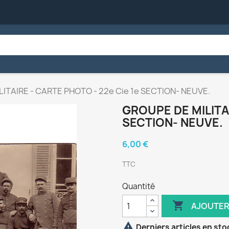
ITAIRE - CARTE PHOTO - 22e Cie 1e SECTION- NEUVE.
GROUPE DE MILITAI
SECTION- NEUVE.
6,00 €
TTC
Quantité

AJOUTER

Derniers articles en sto