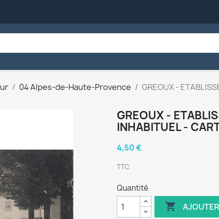
ur
04 Alpes-de-Haute-Provence
GREOUX - ETABLISS
GREOUX - ETABLI
INHABITUEL - CART
4,50 €
TTC
Quantité

AJOUTER