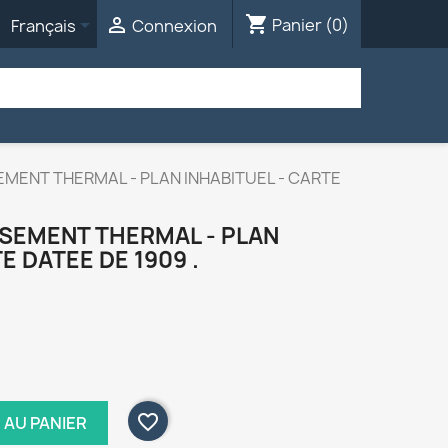
shopping_cart


Panier
(0)
Français
Connexion
EMENT THERMAL - PLAN INHABITUEL - CARTE
SSEMENT THERMAL - PLAN
E DATEE DE 1909 .
favorite_border
 AU PANIER