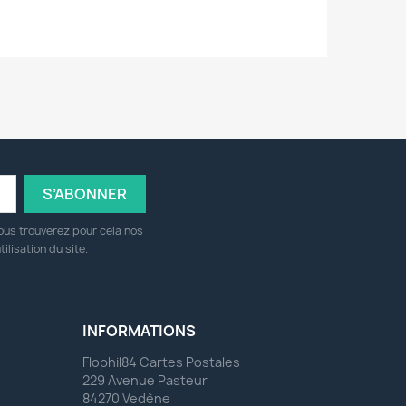
ous trouverez pour cela nos
ilisation du site.
INFORMATIONS
Flophil84 Cartes Postales
229 Avenue Pasteur
84270 Vedène