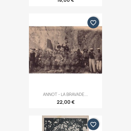
18,00 €
favorite_border
ANNOT - LA BRAVADE...
22,00 €
favorite_border