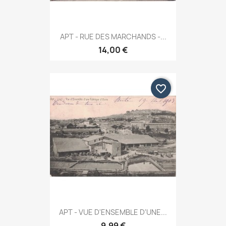
APT - RUE DES MARCHANDS -...
14,00 €
favorite_border
APT - VUE D'ENSEMBLE D'UNE...
9,99 €