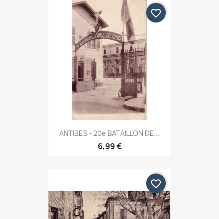
favorite_border
ANTIBES - 20e BATAILLON DE...
6,99 €
favorite_border