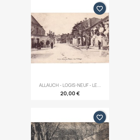
favorite_border
ALLAUCH - LOGIS-NEUF - LE...
20,00 €
favorite_border