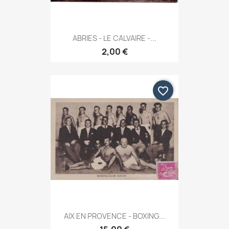
ABRIES - LE CALVAIRE -...
2,00 €
favorite_border
AIX EN PROVENCE - BOXING...