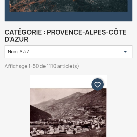
CATÉGORIE : PROVENCE-ALPES-CÔTE
D'AZUR

Nom, A à Z
Affichage 1-50 de 1110 article(s)
favorite_border