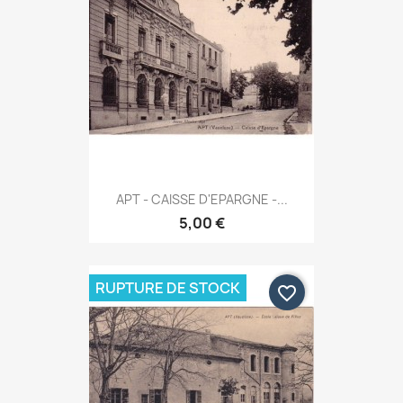
APT - CAISSE D'EPARGNE -...
5,00 €
RUPTURE DE STOCK
favorite_border