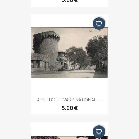
favorite_border
APT - BOULEVARD NATIONAL -...
5,00 €
favorite_border