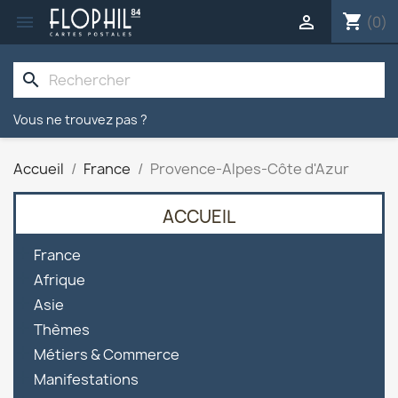
shopping_cart


(0)
search
Vous ne trouvez pas ?
Accueil
France
Provence-Alpes-Côte d'Azur
ACCUEIL

France

Afrique

Asie

Thèmes

Métiers & Commerce

Manifestations