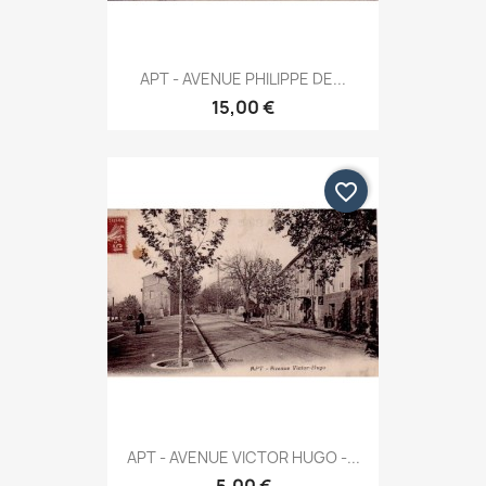
APT - AVENUE PHILIPPE DE...
15,00 €
favorite_border
APT - AVENUE VICTOR HUGO -...
5,00 €