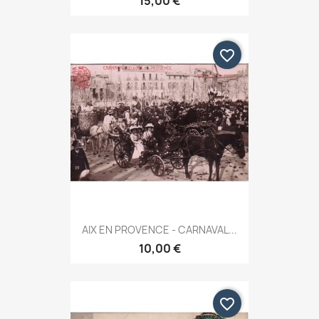
15,00 €
favorite_border
AIX EN PROVENCE - CARNAVAL...
10,00 €
favorite_border