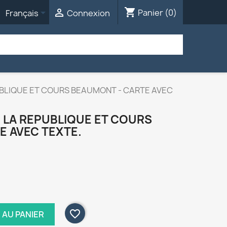
shopping_cart


Panier
(0)
Français
Connexion
UBLIQUE ET COURS BEAUMONT - CARTE AVEC
 LA REPUBLIQUE ET COURS
E AVEC TEXTE.
favorite_border
 AU PANIER