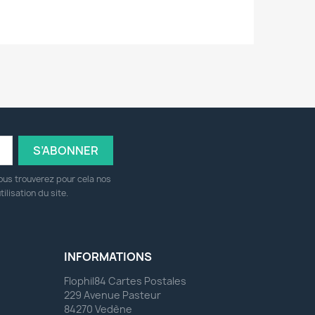
ous trouverez pour cela nos
ilisation du site.
INFORMATIONS
Flophil84 Cartes Postales
229 Avenue Pasteur
84270 Vedène