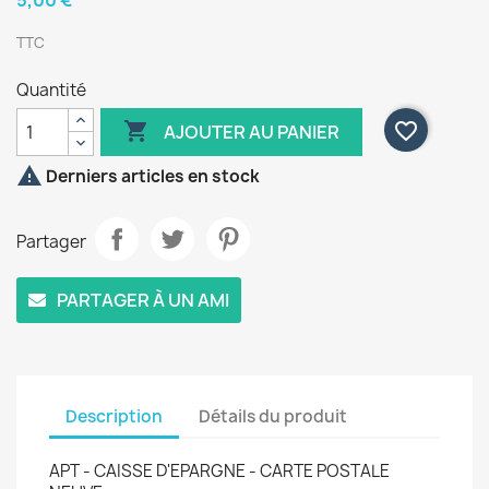
5,00 €
TTC
Quantité

favorite_border
AJOUTER AU PANIER

Derniers articles en stock
Partager
PARTAGER À UN AMI
Description
Détails du produit
APT - CAISSE D'EPARGNE - CARTE POSTALE