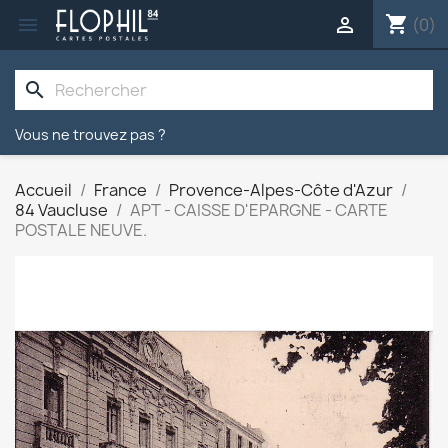
shopping_cart


(0)
search
Vous ne trouvez pas ?
Accueil
France
Provence-Alpes-Côte d'Azur
84 Vaucluse
APT - CAISSE D'EPARGNE - CARTE
POSTALE NEUVE.