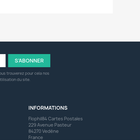
ous trouverez pour cela nos
ilisation du site.
INFORMATIONS
Flophil84 Cartes Postales
229 Avenue Pasteur
84270 Vedène
France