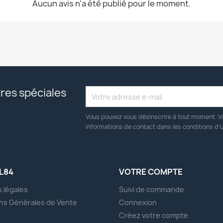
Aucun avis n'a été publié pour le moment.
res spéciales
Vous pouvez vous désinscrire à tout moment. V
informations de contact dans les conditions d'ut
L84
VOTRE COMPTE
 légales
Suivi de commande
ns Générales de Vente
Connexion
s
Créez votre compte