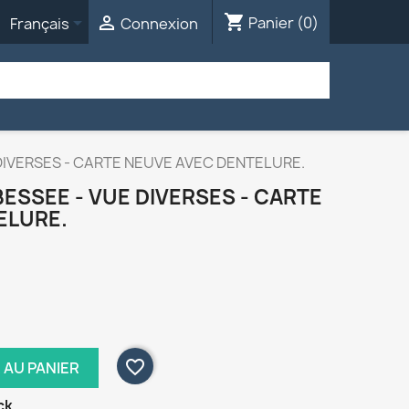
shopping_cart


Panier
(0)
Français
Connexion
DIVERSES - CARTE NEUVE AVEC DENTELURE.
BESSEE - VUE DIVERSES - CARTE
ELURE.
favorite_border
 AU PANIER
ck