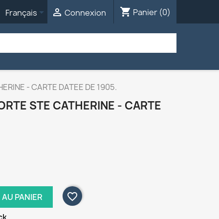
shopping_cart


Panier
(0)
Français
Connexion
ERINE - CARTE DATEE DE 1905.
PORTE STE CATHERINE - CARTE
favorite_border
 AU PANIER
ck