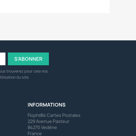
ous trouverez pour cela nos
ilisation du site.
INFORMATIONS
Flophil84 Cartes Postales
229 Avenue Pasteur
84270 Vedène
France