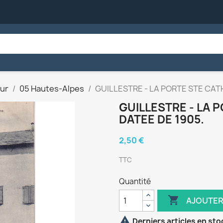
ur
05 Hautes-Alpes
GUILLESTRE - LA PORTE STE CATH
GUILLESTRE - LA 
DATEE DE 1905.
2,50 €
TTC
Quantité

AJOUTER

Derniers articles en sto