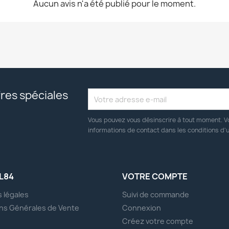
Aucun avis n'a été publié pour le moment.
res spéciales
Vous pouvez vous désinscrire à tout moment. V
informations de contact dans les conditions d'ut
L84
VOTRE COMPTE
 légales
Suivi de commande
ns Générales de Vente
Connexion
s
Créez votre compte