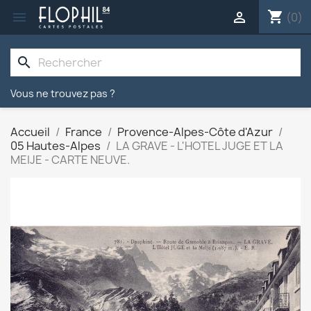
shopping_cart


(0)
search
Vous ne trouvez pas ?
Accueil
France
Provence-Alpes-Côte d'Azur
05 Hautes-Alpes
LA GRAVE - L'HOTEL JUGE ET LA
MEIJE - CARTE NEUVE.