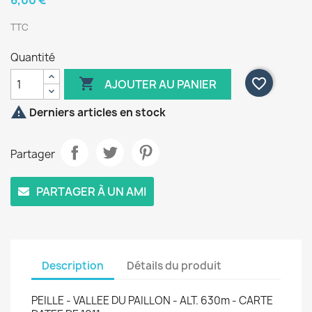
6,00 €
TTC
Quantité

favorite_border
AJOUTER AU PANIER

Derniers articles en stock
Partager
PARTAGER À UN AMI
Description
Détails du produit
PEILLE - VALLEE DU PAILLON - ALT. 630m - CARTE