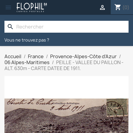
shopping_cart


(0)
search
Vous ne trouvez pas ?
Accueil
France
Provence-Alpes-Côte d'Azur
06 Alpes-Maritimes
PEILLE - VALLEE DU PAILLON -
ALT. 630m - CARTE DATEE DE 1911.