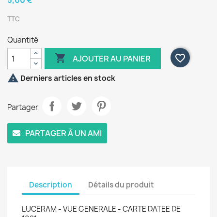
5,00 €
TTC
Quantité

favorite_border
AJOUTER AU PANIER

Derniers articles en stock
Partager
PARTAGER À UN AMI
Description
Détails du produit
LUCERAM - VUE GENERALE - CARTE DATEE DE