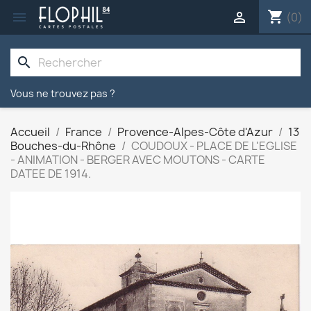
shopping_cart


(0)
search
Vous ne trouvez pas ?
Accueil
France
Provence-Alpes-Côte d'Azur
13
Bouches-du-Rhône
COUDOUX - PLACE DE L'EGLISE
- ANIMATION - BERGER AVEC MOUTONS - CARTE
DATEE DE 1914.