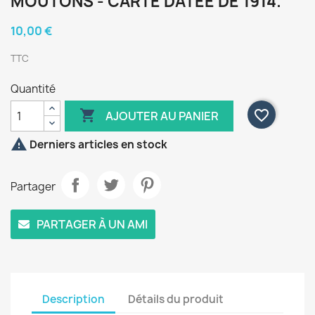
MOUTONS - CARTE DATEE DE 1914.
10,00 €
TTC
Quantité

favorite_border
AJOUTER AU PANIER

Derniers articles en stock
Partager
PARTAGER À UN AMI
Description
Détails du produit