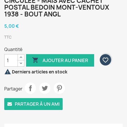
CIRCULEE - MAIS AVEC CACHET
POSTAL BEDOIN MONT-VENTOUX
1938 - BOUT ANGL
5,00 €
TTC
Quantité

favorite_border
AJOUTER AU PANIER

Derniers articles en stock
Partager
PARTAGER À UN AMI