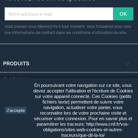
Vous pouvez vous désinscrire à tout moment. Vous trouverez pour cela
nos informations de contact dans les conditions d'utilisation du site.
PRODUITS

FLOPHIL84

En poursuivant votre navigation sur ce site, vous
devez accepter l’utilisation et l'écriture de Cookies
VOTRE COMPTE

sur votre appareil connecté. Ces Cookies (petits
fichiers texte) permettent de suivre votre
navigation, actualiser votre panier, vous
INFORMATIONS
keyboard_arrow_down
J'accepte
reconnaitre lors de votre prochaine visite et
sécuriser votre connexion. Pour en savoir plus et
paramétrer les traceurs: http://www.cnil.fr/vos-
© 2026 - Flophil84 Cartes Postales. Tous Droits Réservés.
obligations/sites-web-cookies-et-autres-
Développé par
Clic'r
.
traceurs/que-dit-la-loi/