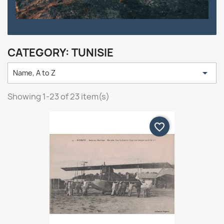
CATEGORY: TUNISIE

Name, A to Z
Showing 1-23 of 23 item(s)
favorite_border