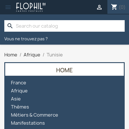
shopping_cart


(0)
search
Vous ne trouvez pas ?
Home
Afrique
Tunisie
HOME

France

Afrique

Asie

Thèmes

Métiers & Commerce

Manifestations