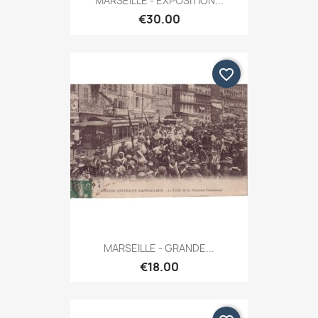
MARSEILLE - EXPOSITION...
€30.00
favorite_border
MARSEILLE - GRANDE...
€18.00