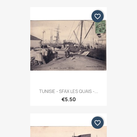
favorite_border
TUNISIE - SFAX LES QUAIS -...
€5.50
favorite_border