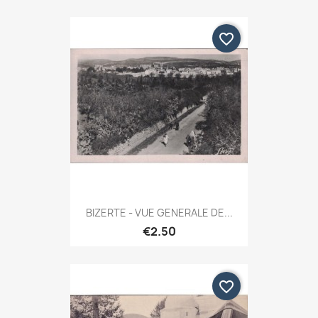
favorite_border
BIZERTE - VUE GENERALE DE...
€2.50
favorite_border