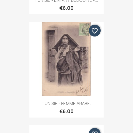
TUNISIE - ENFANT BEDOUINE -...
€6.00
favorite_border
TUNISIE - FEMME ARABE.
€6.00