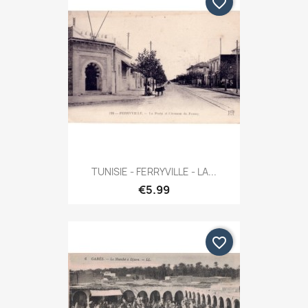
favorite_border
TUNISIE - FERRYVILLE - LA...
€5.99
favorite_border