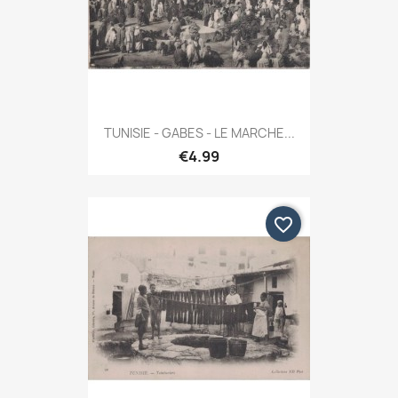
TUNISIE - GABES - LE MARCHE...
€4.99
favorite_border