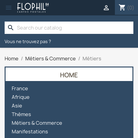
shopping_cart


(0)
search
Vous ne trouvez pas ?
Home
Métiers & Commerce
Métiers
HOME

France

Afrique

Asie

Thèmes

Métiers & Commerce

Manifestations