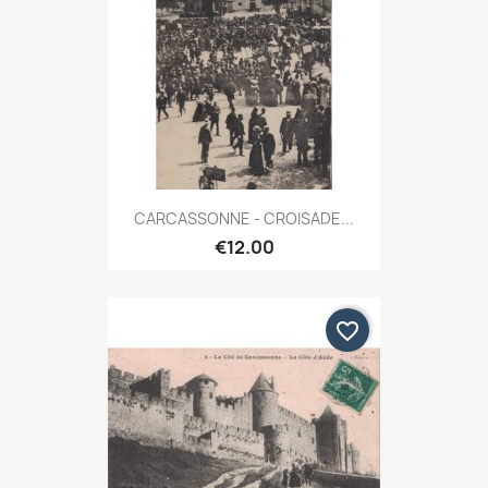
CARCASSONNE - CROISADE...
€12.00
favorite_border