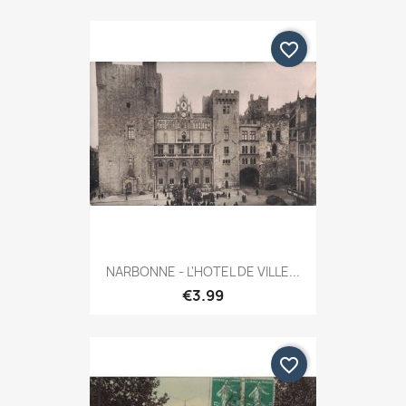
favorite_border
NARBONNE - L'HOTEL DE VILLE...
€3.99
favorite_border