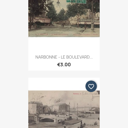
NARBONNE - LE BOULEVARD...
€3.00
favorite_border