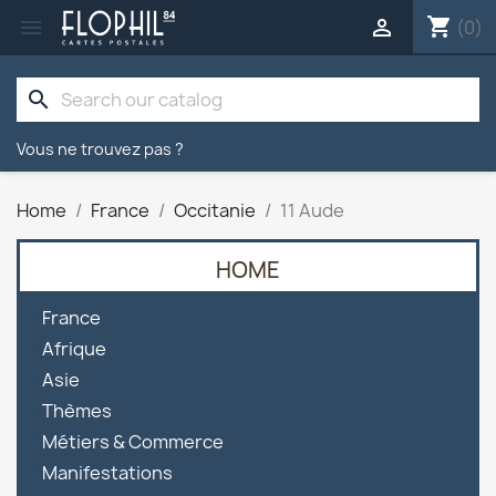
shopping_cart


(0)
search
Vous ne trouvez pas ?
Home
France
Occitanie
11 Aude
HOME

France

Afrique

Asie

Thèmes

Métiers & Commerce

Manifestations