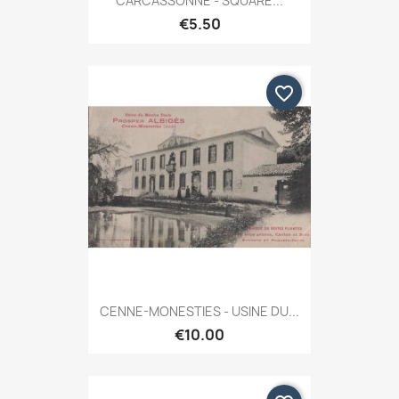
CARCASSONNE - SQUARE...
€5.50
favorite_border
CENNE-MONESTIES - USINE DU...
€10.00