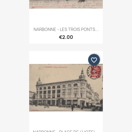
NARBONNE - LES TROIS PONTS...
€2.00
favorite_border