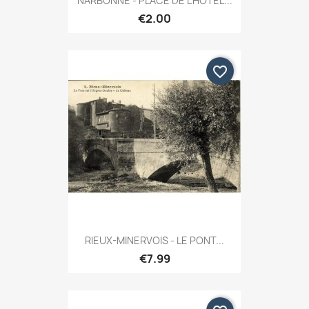
NARBONNE - PLACE DE L'HOTEL...
€2.00
favorite_border
RIEUX-MINERVOIS - LE PONT...
€7.99