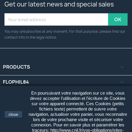
Get our latest news and special sales
You may unsubscribe at any moment. For that purpose, please find our
contact info in the legal notice.
PRODUCTS

FLOPHIL84

En poursuivant votre navigation sur ce site, vous
YOUR ACCOUNT

devez accepter l’utilisation et l'écriture de Cookies
sur votre appareil connecté. Ces Cookies (petits
fichiers texte) permettent de suivre votre
STORE INFORMATION
keyboard_arrow_down
navigation, actualiser votre panier, vous reconnaitre
close
lors de votre prochaine visite et sécuriser votre
connexion. Pour en savoir plus et paramétrer les
© 2026 - Flophil84 Cartes Postales. Tous Droits Réservés.
traceurs: http://www.cnil.fr/vos-obligations/sites-