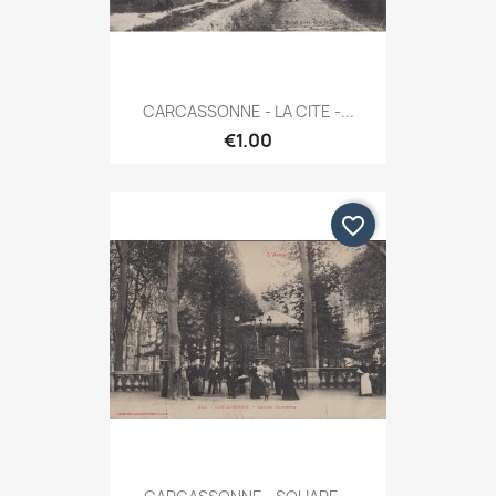
CARCASSONNE - LA CITE -...
€1.00
favorite_border