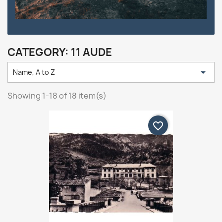
CATEGORY: 11 AUDE

Name, A to Z
Showing 1-18 of 18 item(s)
favorite_border