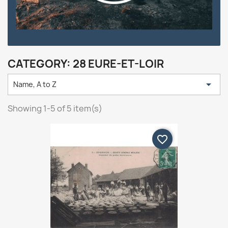
CATEGORY: 28 EURE-ET-LOIR

Name, A to Z
Showing 1-5 of 5 item(s)
favorite_border