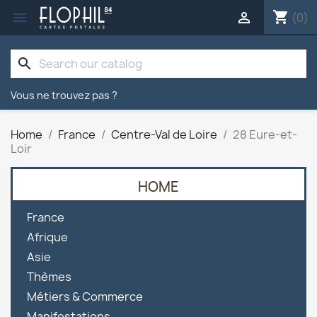
shopping_cart


(0)
search
Vous ne trouvez pas ?
Home
France
Centre-Val de Loire
28 Eure-et-
Loir
HOME

France

Afrique

Asie

Thèmes

Métiers & Commerce

Manifestations