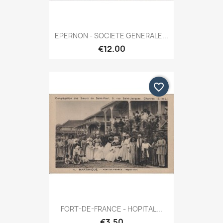
EPERNON - SOCIETE GENERALE...
€12.00
favorite_border
FORT-DE-FRANCE - HOPITAL...
€3.50