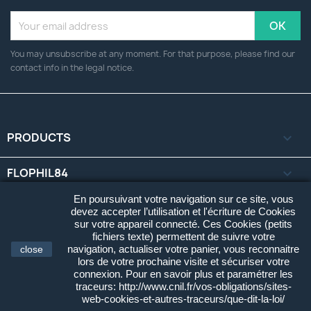
You may unsubscribe at any moment. For that purpose, please find our
contact info in the legal notice.
PRODUCTS

FLOPHIL84

En poursuivant votre navigation sur ce site, vous
YOUR ACCOUNT

devez accepter l’utilisation et l'écriture de Cookies
sur votre appareil connecté. Ces Cookies (petits
fichiers texte) permettent de suivre votre
STORE INFORMATION
keyboard_arrow_down
navigation, actualiser votre panier, vous reconnaitre
close
lors de votre prochaine visite et sécuriser votre
connexion. Pour en savoir plus et paramétrer les
© 2026 - Flophil84 Cartes Postales. Tous Droits Réservés.
traceurs: http://www.cnil.fr/vos-obligations/sites-
Développé par
Clic'r
.
web-cookies-et-autres-traceurs/que-dit-la-loi/