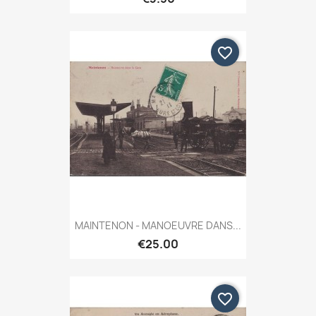
favorite_border
MAINTENON - MANOEUVRE DANS...
€25.00
favorite_border