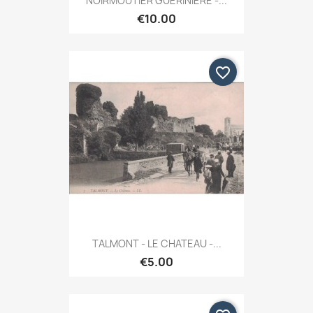
NOIRMOUTIER GUERINIERE -...
€10.00
favorite_border
TALMONT - LE CHATEAU -...
€5.00