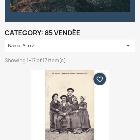
CATEGORY: 85 VENDÉE

Name, A to Z
Showing 1-17 of 17 item(s)
favorite_border