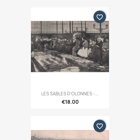
favorite_border
LES SABLES D'OLONNES -...
€18.00
favorite_border