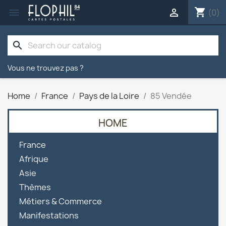
shopping_cart


(0)
search
Vous ne trouvez pas ?
Home
France
Pays de la Loire
85 Vendée
HOME

France

Afrique

Asie

Thèmes

Métiers & Commerce

Manifestations