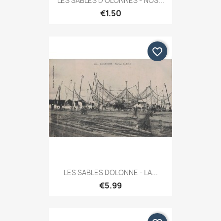
LES SABLES D'OLONNES - NOS...
€1.50
favorite_border
LES SABLES DOLONNE - LA...
€5.99