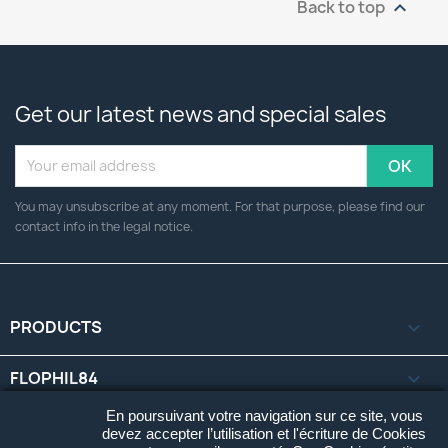
Back to top

Get our latest news and special sales
You may unsubscribe at any moment. For that purpose, please find our
contact info in the legal notice.
PRODUCTS

FLOPHIL84

En poursuivant votre navigation sur ce site, vous
YOUR ACCOUNT

devez accepter l’utilisation et l'écriture de Cookies