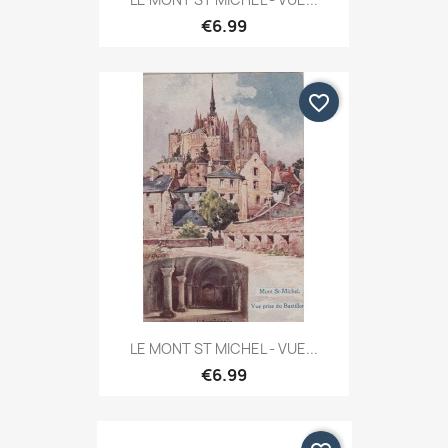
€6.99
favorite_border
LE MONT ST MICHEL - VUE...
€6.99