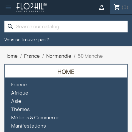
shopping_cart


(0)
search
Vous ne trouvez pas ?
Home
France
Normandie
50 Manche
HOME

France

Afrique

Asie

Thèmes

Métiers & Commerce

Manifestations