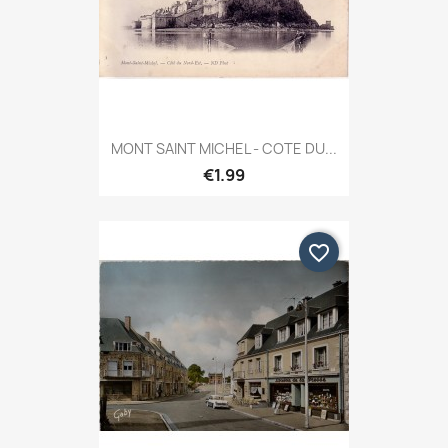
MONT SAINT MICHEL - COTE DU...
€1.99
favorite_border