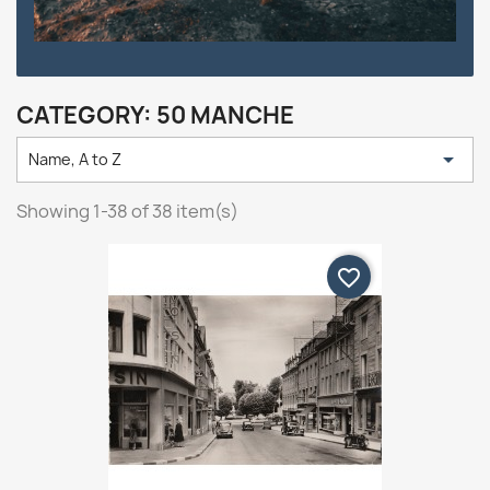
CATEGORY: 50 MANCHE

Name, A to Z
Showing 1-38 of 38 item(s)
favorite_border