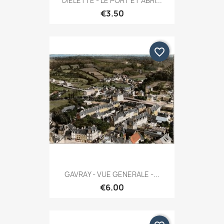
DIELETTE - LE PORT ET ABRI...
€3.50
favorite_border
GAVRAY - VUE GENERALE -...
€6.00