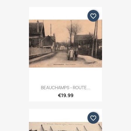
favorite_border
BEAUCHAMPS - ROUTE...
€19.99
favorite_border