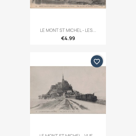
LE MONT ST MICHEL - LES...
€4.99
favorite_border
LE MONT ST MICHEL - VUE...