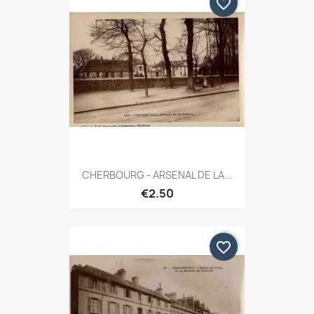
favorite_border
CHERBOURG - ARSENAL DE LA...
€2.50
favorite_border