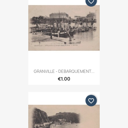
favorite_border
GRANVILLE - DEBARQUEMENT...
€1.00
favorite_border