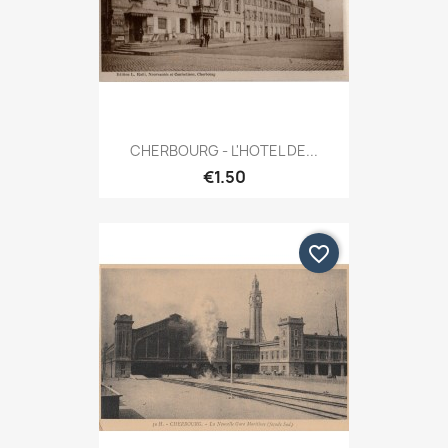
CHERBOURG - L'HOTEL DE...
€1.50
favorite_border