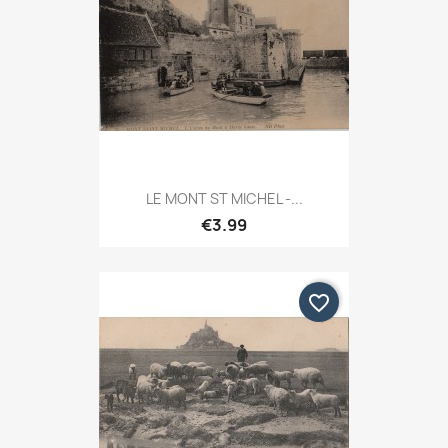
LE MONT ST MICHEL -...
€3.99
favorite_border