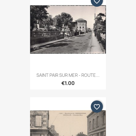
favorite_border
SAINT PAIR SUR MER - ROUTE...
€1.00
favorite_border