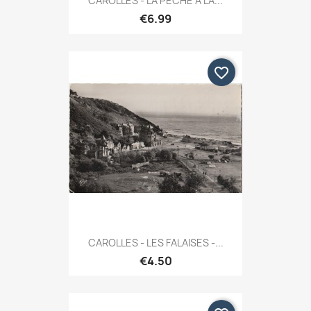
CAROLLES - LA PECHE A LA...
€6.99
favorite_border
CAROLLES - LES FALAISES -...
€4.50