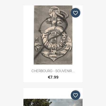
favorite_border
CHERBOURG - SOUVENIR...
€7.99
favorite_border