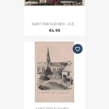
SAINT PAIR SUR MER - VUE...
€4.99
favorite_border
SAINT PAIR SUR MER -...