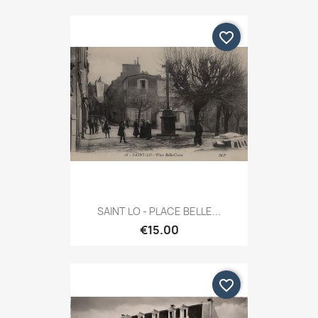
favorite_border
SAINT LO - PLACE BELLE...
€15.00
favorite_border