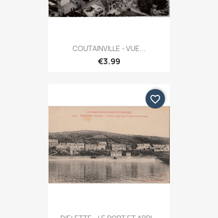
COUTAINVILLE - VUE...
€3.99
favorite_border